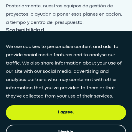
Posteriormente, nuestros equipos de gestión de
proyectos lo ayudan a poner esos planes en acción,
a tiempo y dentro del presupuesto.
Sostenibilidad.
El diseño ecológico está en el corazón de cada
proyecto, desde formas de reducir y reutilizar el agua
We use cookies to personalise content and ads, to
hasta devolver la biodiversidad a las vías fluviales y
provide social media features and to analyse our
las áreas costeras. Analizamos continuamente la
traffic. We also share information about your use of
manera en que un proyecto interactuará con el
our site with our social media, advertising and
entorno más amplio y fomentará el desarrollo
analytics partners who may combine it with other
sostenible en cada etapa.
information that you’ve provided to them or that
they’ve collected from your use of their services.
Política para el Tratamiento de Datos
Personales
I agree.
Aviso de Privacidad