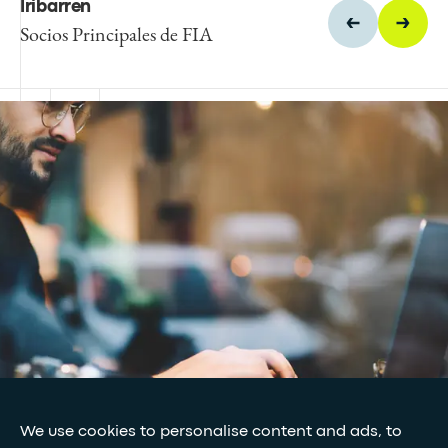
Iribarren
Thomas Salvant
Socios Principales de FIA
Director de Energía y Ciudades
Sostenibles de Egis
We use cookies to personalise content and ads, to
Suscríbete