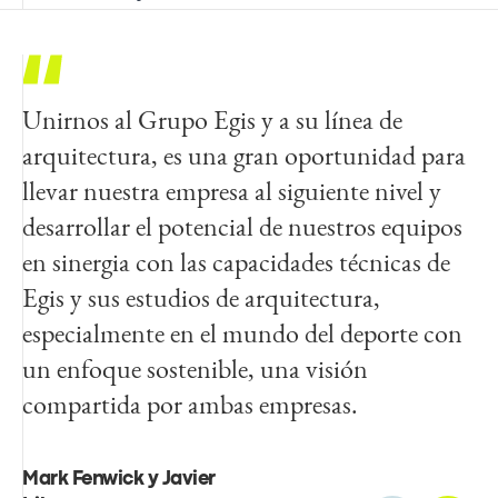
Unirnos al Grupo Egis y a su línea de
Estamos encantados de dar la bienvenida a
arquitectura, es una gran oportunidad para
FIA a la line a de arquitectura de Egis. Su
llevar nuestra empresa al siguiente nivel y
extraordinario talento, mentalidad
desarrollar el potencial de nuestros equipos
innovadora y compromiso con la excelencia
en sinergia con las capacidades técnicas de
y la sostenibilidad se alinean perfectamente
Egis y sus estudios de arquitectura,
con nuestros objetivos. Estamos deseando
especialmente en el mundo del deporte con
trabajar juntos para ofrecer instalaciones
un enfoque sostenible, una visión
deportivas inspiradoras y vanguardistas
compartida por ambas empresas.
alrededor del mundo que mejoren la
experiencia del atleta y del aficionado.
Mark Fenwick y Javier