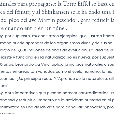
imales para propagarse; la Torre Eiffel se basa e
ea del fémur; y al Shinkansen se le ha dado una 
 del pico del ave Martín pescador, para reducir la
re cuando entra en un túnel.
y, por supuesto, muchos otros ejemplos, que ilustran hasta
mano puede aprender de los organismos vivos y de sus so
 largo de 3,800 millones de años de evolución. La idea de in
 existe y funciona en la naturaleza no es nueva, por supue
0 años, Leonardo da Vinci aplicó principios naturales a s
ventos en áreas tan variadas como el vuelo humano, la hidrá
cánica. ¿Su principio rector? "Aprende de la naturaleza, all
turo".
y, ante imperativos que pueden parecer contradictorios -re
onomía y reducir el impacto de la actividad humana en el p
omimética es una de las vías para conciliar innovación, pro