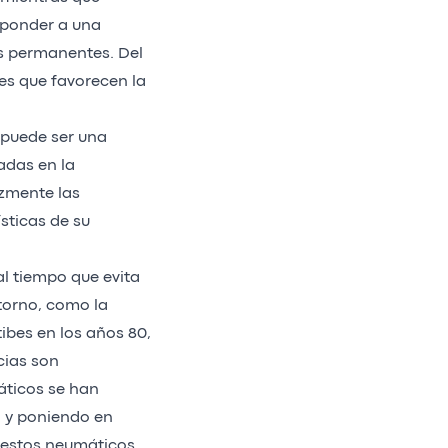
sponder a una
ás permanentes. Del
es que favorecen la
 puede ser una
adas en la
zmente las
sticas de su
l tiempo que evita
torno, como la
ibes en los años 80,
cias son
áticos se han
 y poniendo en
 estos neumáticos,