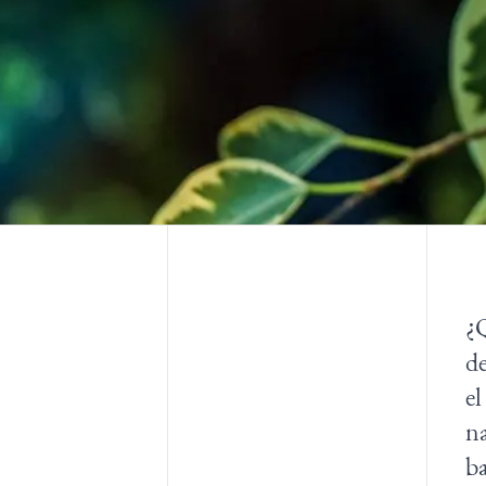
¿Q
d
el
na
ba