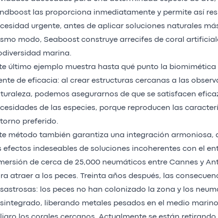
ndboost las proporciona inmediatamente y permite así re
cesidad urgente, antes de aplicar soluciones naturales m
smo modo, Seaboost construye arrecifes de coral artificial
odiversidad marina.
te último ejemplo muestra hasta qué punto la biomimética
ente de eficacia: al crear estructuras cercanas a las observ
turaleza, podemos asegurarnos de que se satisfacen efica
cesidades de las especies, porque reproducen las caracterí
torno preferido.
te método también garantiza una integración armoniosa, a
s efectos indeseables de soluciones incoherentes con el en
mersión de cerca de 25,000 neumáticos entre Cannes y Ant
ra atraer a los peces. Treinta años después, las consecuen
sastrosas: los peces no han colonizado la zona y los neum
sintegrado, liberando metales pesados en el medio marino
ligro los corales cercanos. Actualmente se están retirando