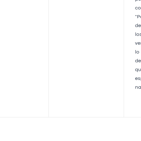
co
"P
de
lo
ve
lo
de
qu
es
na