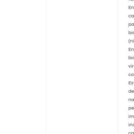
En
ca
pa
bi
(n
En
bi
vi
co
Es
de
na
pe
im
in
ca