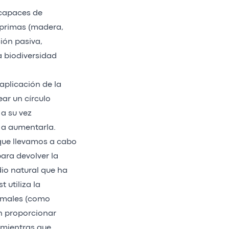
s capaces de
 primas (madera,
ción pasiva,
a biodiversidad
aplicación de la
ear un círculo
 a su vez
o a aumentarla.
 que llevamos a cabo
ara devolver la
dio natural que ha
 utiliza la
imales (como
en proporcionar
 mientras que