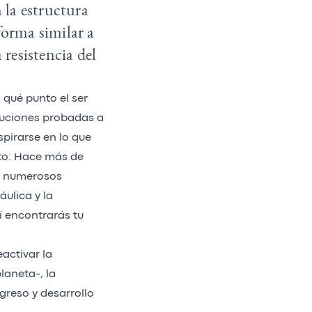
n la estructura
forma similar a
 resistencia del
 qué punto el ser
luciones probadas a
spirarse en lo que
sto: Hace más de
us numerosos
ulica y la
í encontrarás tu
activar la
laneta-, la
greso y desarrollo