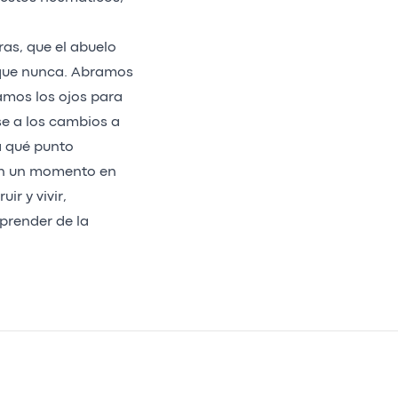
bras, que el abuelo
s que nunca. Abramos
amos los ojos para
e a los cambios a
a qué punto
 En un momento en
r y vivir,
prender de la