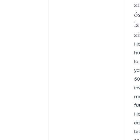
an
ós
la
ai
Ha
hu
lo
ya
50
in
me
fu
Ho
ec
bi