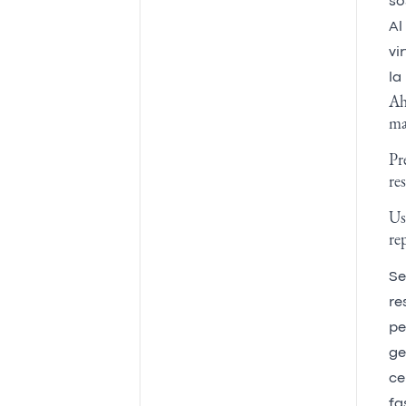
so
Al
vi
la
Ah
ma
Pr
re
Us
re
Se
re
pe
ge
ce
fa