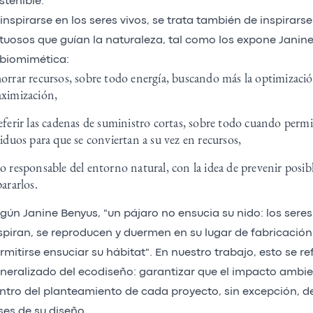
stenible.
 inspirarse en los seres vivos, se trata también de inspirarse
rtuosos que guían la naturaleza, tal como los expone Janine
 biomimética:
orrar recursos, sobre todo energía, buscando más la optimizació
ximización,
eferir las cadenas de suministro cortas, sobre todo cuando permi
siduos para que se conviertan a su vez en recursos,
o responsable del entorno natural, con la idea de prevenir posib
pararlos.
gún Janine Benyus, "un pájaro no ensucia su nido: los sere
spiran, se reproducen y duermen en su lugar de fabricació
rmitirse ensuciar su hábitat". En nuestro trabajo, esto se ref
neralizado del ecodiseño: garantizar que el impacto ambien
ntro del planteamiento de cada proyecto, sin excepción, d
ses de su diseño.