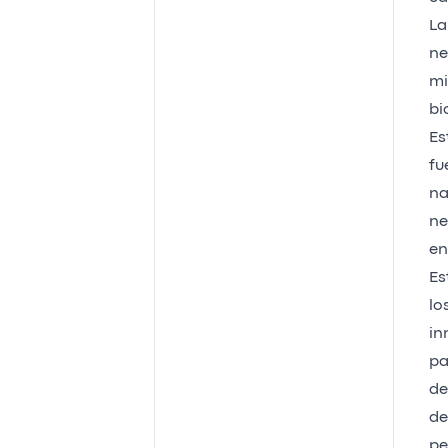
La
ne
mi
bi
Es
fu
na
ne
en
Es
lo
in
pa
de
de
pe