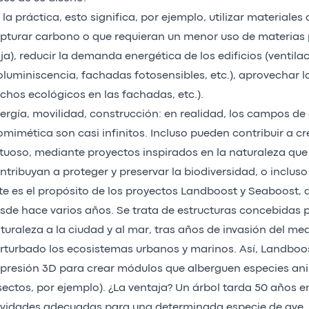
 la práctica, esto significa, por ejemplo, utilizar materiale
pturar carbono o que requieran un menor uso de materias
ja), reducir la demanda energética de los edificios (ventila
oluminiscencia, fachadas fotosensibles, etc.), aprovechar l
ichos ecológicos en las fachadas, etc.).
ergía, movilidad, construcción: en realidad, los campos de 
omimética son casi infinitos. Incluso pueden contribuir a cr
rtuoso, mediante proyectos inspirados en la naturaleza que
ntribuyan a proteger y preservar la biodiversidad, o inclus
te es el propósito de los proyectos Landboost y Seaboost,
sde hace varios años. Se trata de estructuras concebidas p
turaleza a la ciudad y al mar, tras años de invasión del me
rturbado los ecosistemas urbanos y marinos. Así, Landboost
presión 3D para crear módulos que alberguen especies an
sectos, por ejemplo). ¿La ventaja? Un árbol tarda 50 años 
vidades adecuadas para una determinada especie de ave,