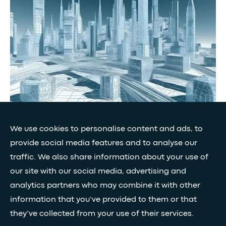
We use cookies to personalise content and ads, to
•
•
PERSPECTIVA
BJN78+
provide social media features and to analyse our
Los gemelos digitales, núcleo de los
traffic. We also share information about your use of
conocimientos tecnológicos de Egis
our site with our social media, advertising and
analytics partners who may combine it with other
information that you’ve provided to them or that
they’ve collected from your use of their services.