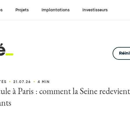
es
Projets
Implantations
Investisseurs
é
Réini
•
•
TÉS
21.07.26
4 MIN
ule à Paris : comment la Seine redevient
ants