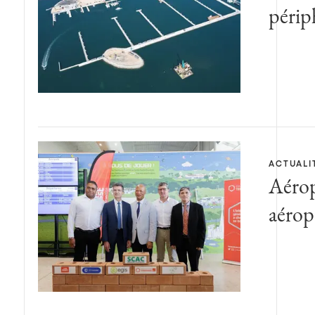
périp
ACTUALI
Aérop
aérop