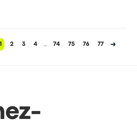
...
1
2
3
4
74
75
76
77
ez-