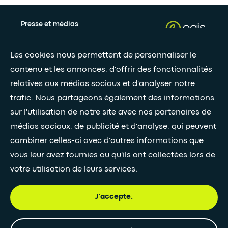
Presse et médias
Nos livres blancs
Les cookies nous permettent de personnaliser le
contenu et les annonces, d'offrir des fonctionnalités
Restez connectés grâce à notre newsletter
relatives aux médias sociaux et d'analyser notre
trafic. Nous partageons également des informations
Inscription à la newsletter
sur l'utilisation de notre site avec nos partenaires de
médias sociaux, de publicité et d'analyse, qui peuvent
combiner celles-ci avec d'autres informations que
•
SUIVEZ-NOUS
vous leur avez fournies ou qu'ils ont collectées lors de
votre utilisation de leurs services.
J'accepte.
© Egis - Tous droits réservés
Politique de
Mentions
Accessiblité
confidentialité
légales