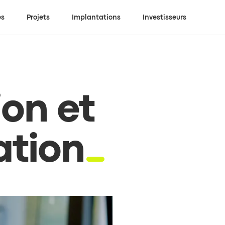
es
Projets
Implantations
Investisseurs
on et
ation