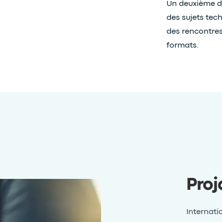
Un deuxième dis
des sujets tec
des rencontres
formats.
Proj
Internati