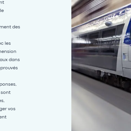
nt
le
ement des
c les
hension
eaux dans
éprouvés
éponses,
 sont
es,
nger vos
ent