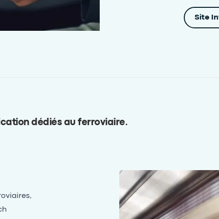
Site I
ication dédiés au ferroviaire
.
oviaires,
ch