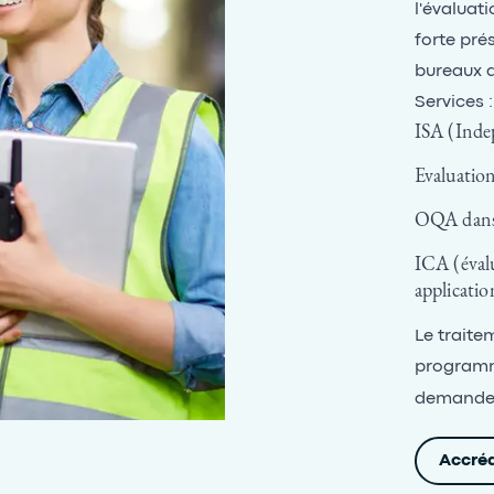
l'évaluat
forte pré
bureaux d
Services :
ISA (Inde
Evaluation
OQA dans 
ICA (évalu
applicatio
Le traite
programme
demande
Accréd