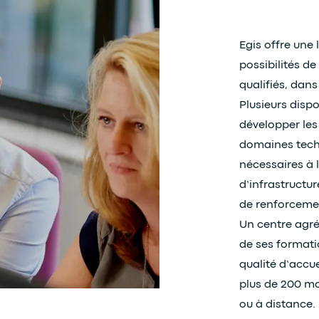
Egis offre une
possibilités d
qualifiés, dan
Plusieurs disp
développer les
domaines techn
nécessaires à l
d’infrastructu
de renforcemen
Un centre agré
de ses formatio
qualité d’accu
plus de 200 mo
ou à distance.