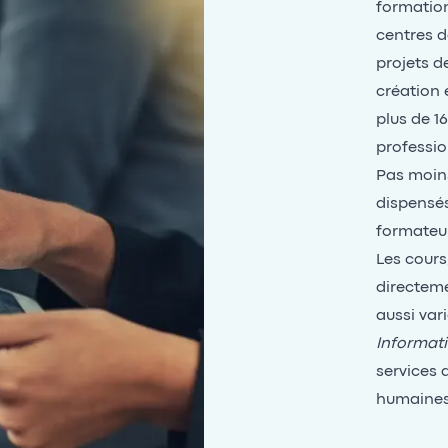
formation
centres d
projets d
création 
plus de 1
professio
Pas moin
dispensés
formateur
Les cours
directeme
aussi vari
Informati
services 
humaines,