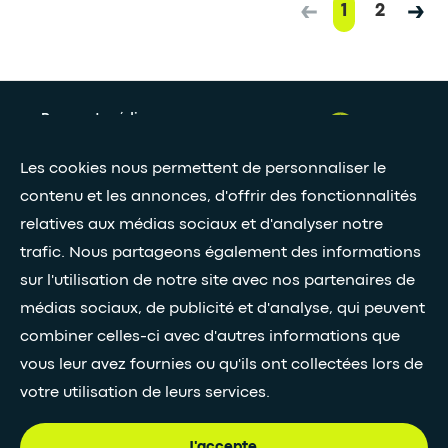
1
2
Presse et médias
Nos livres blancs
Les cookies nous permettent de personnaliser le
contenu et les annonces, d'offrir des fonctionnalités
relatives aux médias sociaux et d'analyser notre
Restez connectés grâce à notre newsletter
trafic. Nous partageons également des informations
Inscription à la newsletter
sur l'utilisation de notre site avec nos partenaires de
médias sociaux, de publicité et d'analyse, qui peuvent
combiner celles-ci avec d'autres informations que
•
SUIVEZ-NOUS
vous leur avez fournies ou qu'ils ont collectées lors de
votre utilisation de leurs services.
J'accepte.