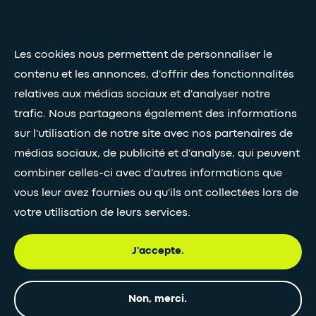
Riad Ziour et Geoffroy
Presse et médias
d'Estaintot
Fondateurs et CEO d’Openergy
Nos livres blancs
Les cookies nous permettent de personnaliser le
contenu et les annonces, d'offrir des fonctionnalités
relatives aux médias sociaux et d'analyser notre
Restez connectés grâce à notre newsletter
trafic. Nous partageons également des informations
sur l'utilisation de notre site avec nos partenaires de
Inscription à la newsletter
médias sociaux, de publicité et d'analyse, qui peuvent
combiner celles-ci avec d'autres informations que
vous leur avez fournies ou qu'ils ont collectées lors de
•
SUIVEZ-NOUS
votre utilisation de leurs services.
J'accepte.
© Egis - Tous droits réservés
Politique de
Mentions
Accessiblité
Non, merci.
confidentialité
légales