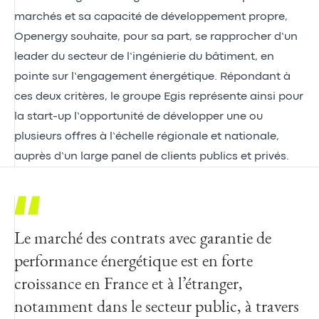
marchés et sa capacité de développement propre,
Openergy souhaite, pour sa part, se rapprocher d’un
leader du secteur de l’ingénierie du bâtiment, en
pointe sur l’engagement énergétique. Répondant à
ces deux critères, le groupe Egis représente ainsi pour
la start-up l’opportunité de développer une ou
plusieurs offres à l’échelle régionale et nationale,
auprès d’un large panel de clients publics et privés.
Le marché des contrats avec garantie de
Après plusieurs années de R&D, les
performance énergétique est en forte
solutions logicielles et de service d’Openergy
croissance en France et à l’étranger,
sont à présent pleinement opérationnelles.
notamment dans le secteur public, à travers
Nous cherchions maintenant à accélérer