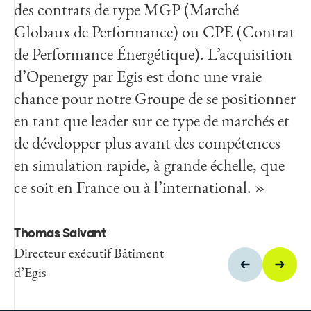
des contrats de type MGP (Marché
fortement notre développement commercial
Globaux de Performance) ou CPE (Contrat
; c’est pourquoi nous sommes très
de Performance Énergétique). L’acquisition
enthousiastes à l’idée de rejoindre le Groupe
d’Openergy par Egis est donc une vraie
Egis. Ensemble, nous pourrons nous
chance pour notre Groupe de se positionner
positionner en tant que leaders sur les
en tant que leader sur ce type de marchés et
marchés de la Garantie de Performance des
de développer plus avant des compétences
bâtiments et de la massification de la
en simulation rapide, à grande échelle, que
rénovation. Nous continuerons également
ce soit en France ou à l’international. »
à développer et commercialiser nos logiciels
de simulation et de suivi énergétique avec
l’objectif d’accélérer encore, avec nos
Thomas Salvant
partenaires et clients, la transition
Directeur exécutif Bâtiment
d’Egis
environnementale des bâtiments.