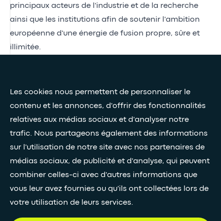
principaux acteurs de l'industrie et de la recherche
ainsi que les institutions afin de soutenir l'ambition
européenne d'une énergie de fusion propre, sûre et
illimitée.
Presse et médias
Les cookies nous permettent de personnaliser le
Nos livres blancs
contenu et les annonces, d'offrir des fonctionnalités
relatives aux médias sociaux et d'analyser notre
Restez connectés grâce à notre newsletter
trafic. Nous partageons également des informations
sur l'utilisation de notre site avec nos partenaires de
Inscription à la newsletter
médias sociaux, de publicité et d'analyse, qui peuvent
combiner celles-ci avec d'autres informations que
vous leur avez fournies ou qu'ils ont collectées lors de
•
SUIVEZ-NOUS
votre utilisation de leurs services.