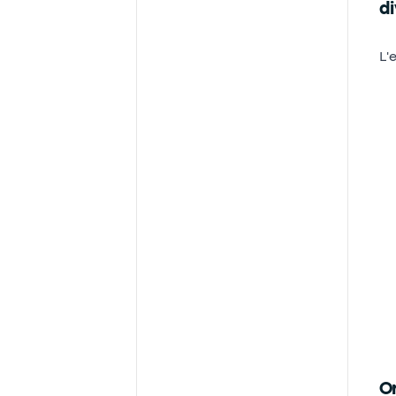
di
L'
Or