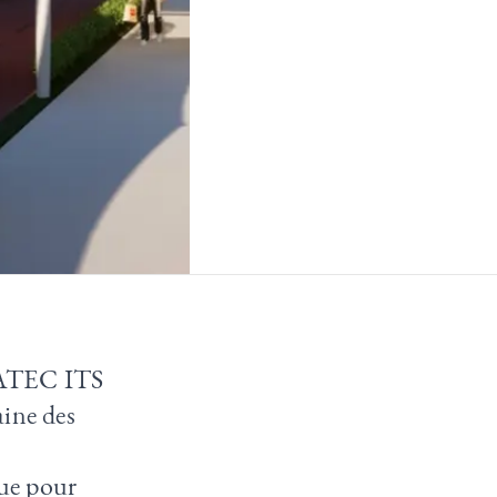
s ATEC ITS
aine des
que pour