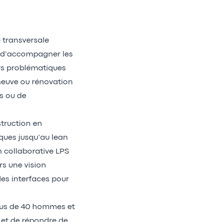
e transversale
ut d’accompagner les
urs problématiques
 neuve ou rénovation
s ou de
truction en
iques jusqu’au lean
 collaborative LPS
rs une vision
des interfaces pour
 plus de 40 hommes et
 et de répondre de