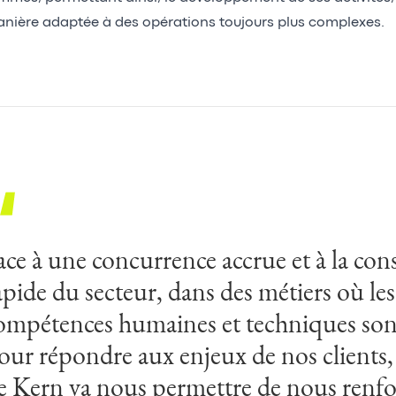
nière adaptée à des opérations toujours plus complexes.
ace à une concurrence accrue et à la con
e rapprochement est une opportunité p
apide du secteur, dans des métiers où les
roissance exceptionnelle dans un context
ompétences humaines et techniques sont
essources expérimentées sont rares. C’est
our répondre aux enjeux de nos clients, 
oyen de croiser nos expériences différen
e Kern va nous permettre de nous renfor
rocess, nos savoirs-faire dans l’intérêt d