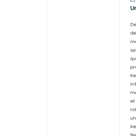
Un
De
dé
ma
sp
qu
pr
Ke
in
ma
et
ro
un
Ke
fe