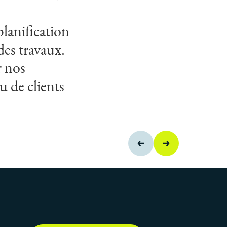
et à venir.
lanification
 des travaux.
r nos
 de clients