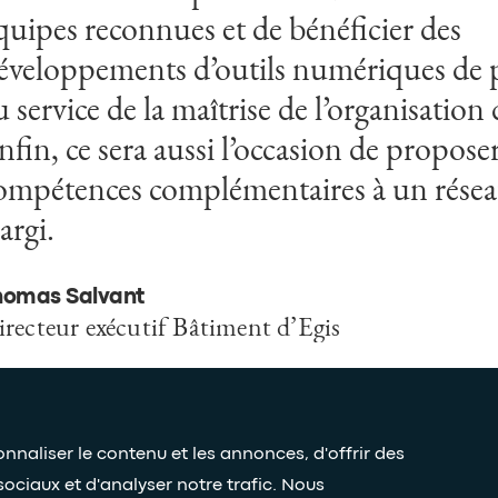
quipes reconnues et de bénéficier des
ollaborateurs et de nos clients communs 
éveloppements d’outils numériques de p
u service de la maîtrise de l’organisation
aurent Le Saux et David Gaon
ofondateurs de Kern
nfin, ce sera aussi l’occasion de propose
ompétences complémentaires à un réseau
largi.
homas Salvant
recteur exécutif Bâtiment d’Egis
naliser le contenu et les annonces, d'offrir des
sociaux et d'analyser notre trafic. Nous