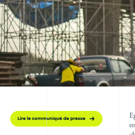
E
Lire le communiqué de presse
en
c