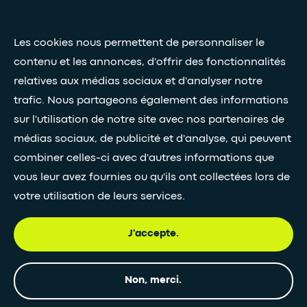
Presse et médias
Les cookies nous permettent de personnaliser le
Nos livres blancs
contenu et les annonces, d'offrir des fonctionnalités
relatives aux médias sociaux et d'analyser notre
Restez connectés grâce à notre newsletter
trafic. Nous partageons également des informations
sur l'utilisation de notre site avec nos partenaires de
Inscription à la newsletter
médias sociaux, de publicité et d'analyse, qui peuvent
combiner celles-ci avec d'autres informations que
vous leur avez fournies ou qu'ils ont collectées lors de
•
SUIVEZ-NOUS
votre utilisation de leurs services.
J'accepte.
© Egis - Tous droits réservés
Politique de
Mentions
Accessiblité
Non, merci.
confidentialité
légales