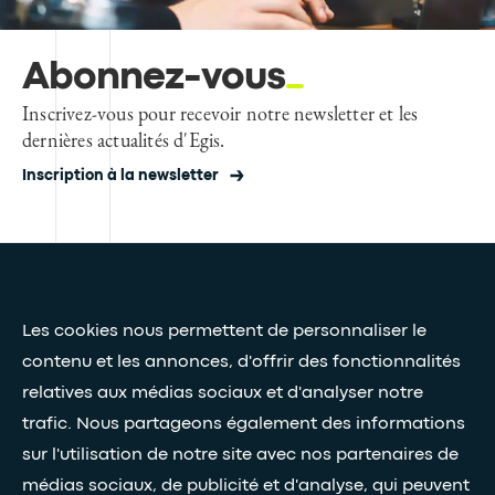
Abonnez-vous
Inscrivez-vous pour recevoir notre newsletter et les
dernières actualités d'Egis.
Inscription à la newsletter
Presse et médias
Nos livres blancs
Les cookies nous permettent de personnaliser le
contenu et les annonces, d'offrir des fonctionnalités
relatives aux médias sociaux et d'analyser notre
Restez connectés grâce à notre newsletter
trafic. Nous partageons également des informations
sur l'utilisation de notre site avec nos partenaires de
Inscription à la newsletter
médias sociaux, de publicité et d'analyse, qui peuvent