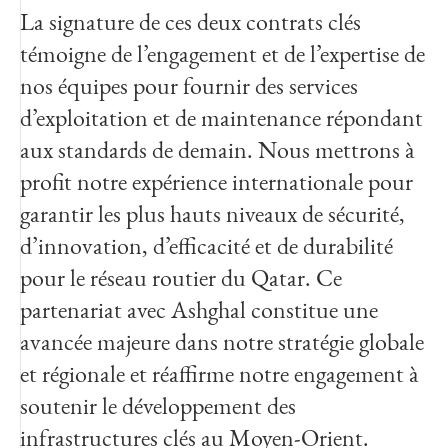
La signature de ces deux contrats clés
Ces contrats reflètent la confiance d’Ashghal
témoigne de l’engagement et de l’expertise de
dans l’expertise d’Egis et démontrent notre
nos équipes pour fournir des services
capacité à fournir des services complexes et à
d’exploitation et de maintenance répondant
forte valeur ajoutée à grande échelle. Nous
aux standards de demain. Nous mettrons à
sommes fiers de contribuer à la vision
profit notre expérience internationale pour
ambitieuse du Qatar pour une mobilité
garantir les plus hauts niveaux de sécurité,
sûre, durable et digitalisée, tout en
d’innovation, d’efficacité et de durabilité
renforçant notre présence à long terme dans
pour le réseau routier du Qatar. Ce
la région.
partenariat avec Ashghal constitue une
avancée majeure dans notre stratégie globale
Frederico Justus
et régionale et réaffirme notre engagement à
Directeur exécutif d’Egis au
Moyen-Orient et en Asie du
soutenir le développement des
Sud
infrastructures clés au Moyen-Orient.