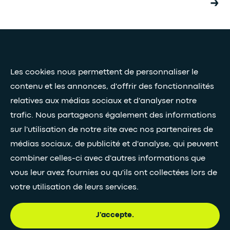
Presse et médias
Nos livres blancs
Les cookies nous permettent de personnaliser le
contenu et les annonces, d'offrir des fonctionnalités
relatives aux médias sociaux et d'analyser notre
Restez connectés grâce à notre newsletter
trafic. Nous partageons également des informations
Inscription à la newsletter
sur l'utilisation de notre site avec nos partenaires de
médias sociaux, de publicité et d'analyse, qui peuvent
combiner celles-ci avec d'autres informations que
•
SUIVEZ-NOUS
vous leur avez fournies ou qu'ils ont collectées lors de
votre utilisation de leurs services.
J'accepte.
© Egis - Tous droits réservés