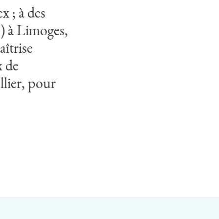
x ; à des
s) à Limoges,
îtrise
x de
lier, pour