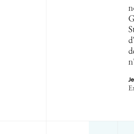
n
G
S
d
d
n
J
Ex