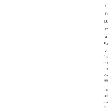
on
mi
au
le
la
Fa
ju
La
in
ob
pl
su
La
co
in
fa