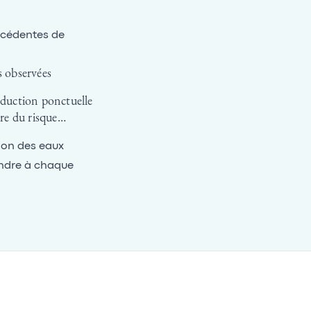
écédentes de
s observées
éduction ponctuelle
ture du risque…
ion des eaux
pondre à chaque