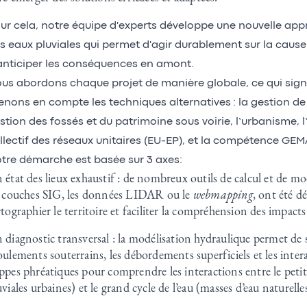
ur cela, notre équipe d'experts développe une nouvelle app
s eaux pluviales qui permet d'agir durablement sur la caus
anticiper les conséquences en amont.
us abordons chaque projet de manière globale, ce qui sign
enons en compte les techniques alternatives : la gestion de l’
stion des fossés et du patrimoine sous voirie, l’urbanisme, 
llectif des réseaux unitaires (EU-EP), et la compétence GEM
tre démarche est basée sur 3 axes:
 état des lieux exhaustif : de nombreux outils de calcul et de mod
s couches SIG, les données LIDAR ou le
webmapping
, ont été d
rtographier le territoire et faciliter la compréhension des impact
 diagnostic transversal : la modélisation hydraulique permet de 
oulements souterrains, les débordements superficiels et les intera
ppes phréatiques pour comprendre les interactions entre le petit 
uviales urbaines) et le grand cycle de l’eau (masses d’eau naturelle