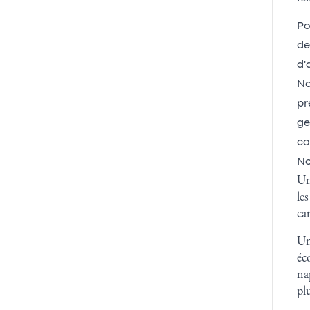
Po
de
d'
No
pr
ge
co
No
Un
le
ca
Un
éc
na
pl