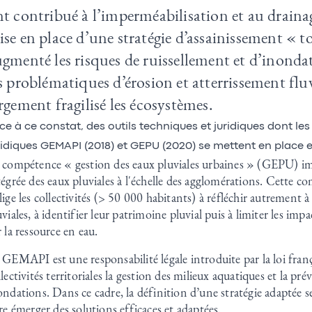
t contribué à l’imperméabilisation et au drainag
se en place d’une stratégie d’assainissement « t
gmenté les risques de ruissellement et d’inonda
s problématiques d’érosion et atterrissement fluvi
rgement fragilisé les écosystèmes.
ce à ce constat, des outils techniques et juridiques dont l
ridiques GEMAPI (2018) et GEPU (2020) se mettent en place 
 compétence « gestion des eaux pluviales urbaines » (GEPU) im
tégrée des eaux pluviales à l'échelle des agglomérations. Cette 
lige les collectivités (> 50 000 habitants) à réfléchir autrement à
uviales, à identifier leur patrimoine pluvial puis à limiter les imp
r la ressource en eau.
 GEMAPI est une responsabilité légale introduite par la loi franç
llectivités territoriales la gestion des milieux aquatiques et la pr
ondations. Dans ce cadre, la définition d’une stratégie adaptée 
ire émerger des solutions efficaces et adaptées.