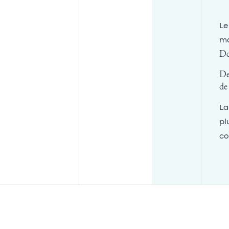
Le
ma
De
De
de
La
pl
co