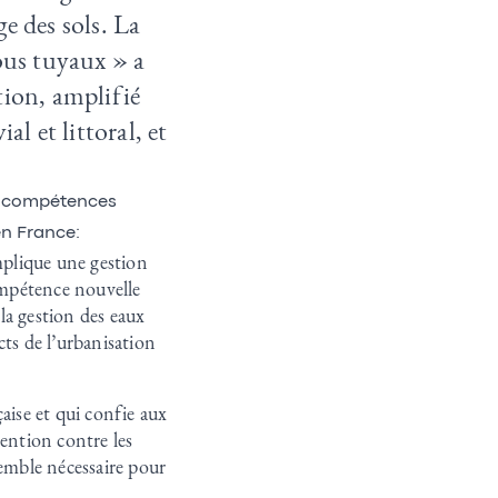
e des sols. La
ous tuyaux » a
tion, amplifié
al et littoral, et
es compétences
en France:
plique une gestion
compétence nouvelle
 la gestion des eaux
acts de l’urbanisation
aise et qui confie aux
évention contre les
semble nécessaire pour