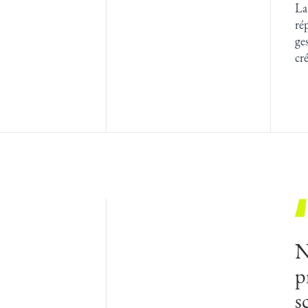
La
ré
ge
cr
N
p
s