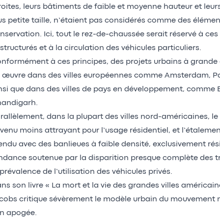
roites, leurs bâtiments de faible et moyenne hauteur et leur
us petite taille, n’étaient pas considérés comme des élément
nservation. Ici, tout le rez-de-chaussée serait réservé à ces
structurés et à la circulation des véhicules particuliers.
nformément à ces principes, des projets urbains à grande 
 œuvre dans des villes européennes comme Amsterdam, Pa
nsi que dans des villes de pays en développement, comme Br
andigarh.
rallèlement, dans la plupart des villes nord-américaines, le 
venu moins attrayant pour l’usage résidentiel, et l’étalemen
endu avec des banlieues à faible densité, exclusivement rési
ndance soutenue par la disparition presque complète des tr
 prévalence de l’utilisation des véhicules privés.
ns son livre « La mort et la vie des grandes villes américaine
cobs critique sévèrement le modèle urbain du mouvement m
n apogée.