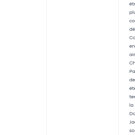
ét
pl
co
dé
Co
en
ai
Ch
Pa
de
ét
te
la
Da
Ja
so