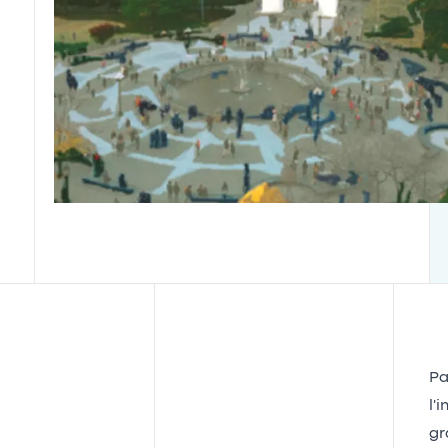
Pa
l'
gr