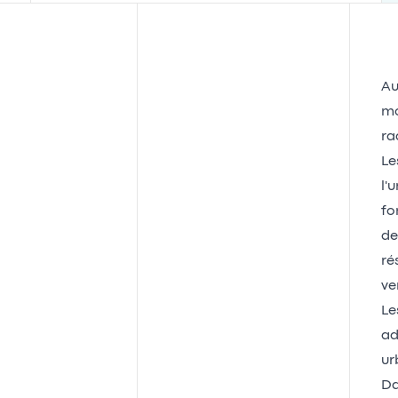
Au
mo
ra
Le
l'
fo
de
ré
ve
Le
ad
ur
Da