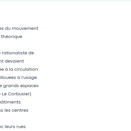
ines du mouvement
 théorique
rationaliste de
nt devaient
 à la circulation
llouées à l'usage
de grands espaces
e Le Corbusier).
 bâtiments
ns les centres
c leurs rues