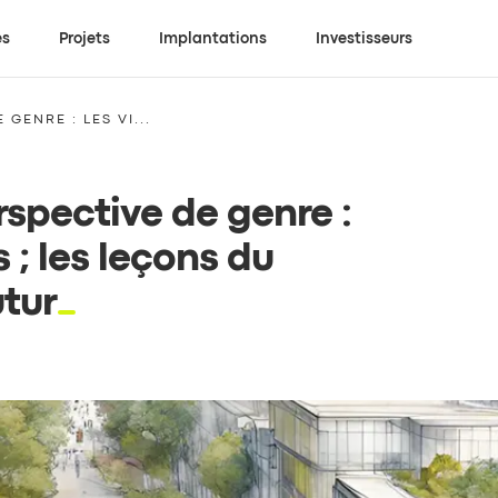
es
Projets
Implantations
Investisseurs
GENRE : LES VI...
spective de genre :
s ; les leçons du
utur