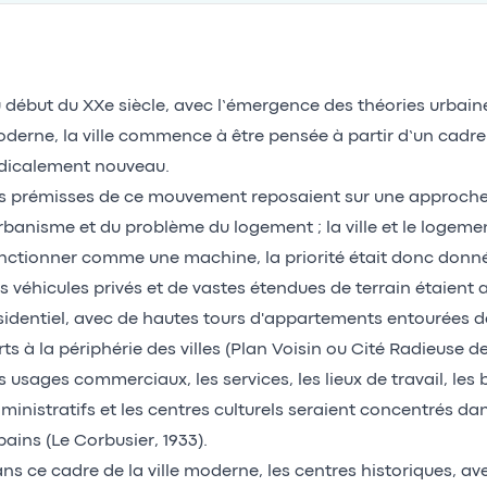
 début du XXe siècle, avec l’émergence des théories urba
derne, la ville commence à être pensée à partir d’un cadre
dicalement nouveau.
s prémisses de ce mouvement reposaient sur une approche 
urbanisme et du problème du logement ; la ville et le logeme
nctionner comme une machine, la priorité était donc donnée
s véhicules privés et de vastes étendues de terrain étaient a
sidentiel, avec de hautes tours d'appartements entourées 
rts à la périphérie des villes (Plan Voisin ou Cité Radieuse d
s usages commerciaux, les services, les lieux de travail, les
ministratifs et les centres culturels seraient concentrés da
bains (Le Corbusier, 1933).
ns ce cadre de la ville moderne, les centres historiques, ave