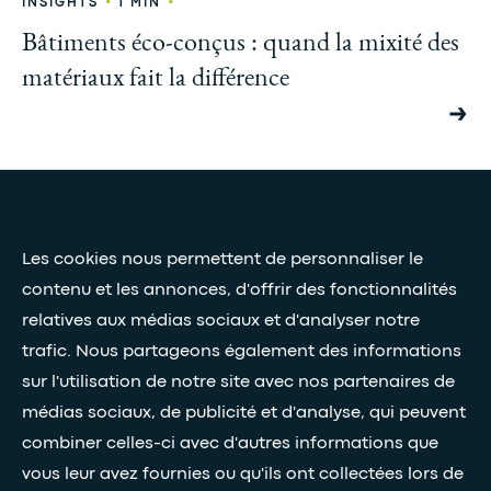
•
•
INSIGHTS
1 MIN
Bâtiments éco-conçus : quand la mixité des
matériaux fait la différence
Presse et médias
Nos livres blancs
Les cookies nous permettent de personnaliser le
contenu et les annonces, d'offrir des fonctionnalités
relatives aux médias sociaux et d'analyser notre
Restez connectés grâce à notre newsletter
trafic. Nous partageons également des informations
sur l'utilisation de notre site avec nos partenaires de
Inscription à la newsletter
médias sociaux, de publicité et d'analyse, qui peuvent
combiner celles-ci avec d'autres informations que
•
vous leur avez fournies ou qu'ils ont collectées lors de
SUIVEZ-NOUS