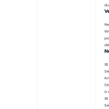
du
Ve
Re
Wi
po
dé
No

Se
Kn
St
à 

Se