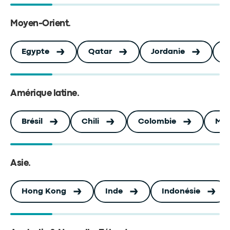
Moyen-Orient
.
Egypte
Qatar
Jordanie
A
Amérique latine
.
Brésil
Chili
Colombie
Mex
Asie
.
Hong Kong
Inde
Indonésie