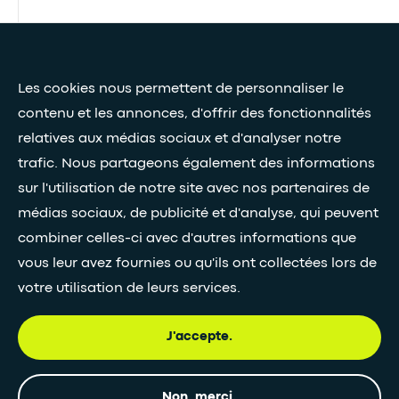
Presse et médias
Les cookies nous permettent de personnaliser le
Nos livres blancs
contenu et les annonces, d'offrir des fonctionnalités
relatives aux médias sociaux et d'analyser notre
Restez connectés grâce à notre newsletter
trafic. Nous partageons également des informations
sur l'utilisation de notre site avec nos partenaires de
Inscription à la newsletter
médias sociaux, de publicité et d'analyse, qui peuvent
combiner celles-ci avec d'autres informations que
vous leur avez fournies ou qu'ils ont collectées lors de
•
SUIVEZ-NOUS
votre utilisation de leurs services.
J'accepte.
© Egis - Tous droits réservés
Politique de
Non, merci.
Mentions
Accessiblité