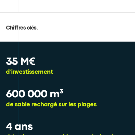
Chiffres clés
.
35 M€
d’investissement
600 000 m³
de sable rechargé sur les plages
4 ans