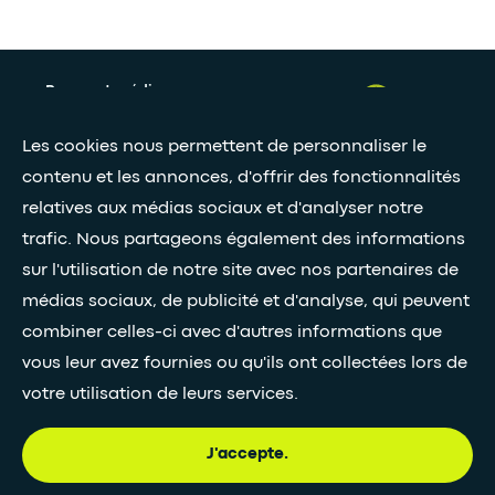
Presse et médias
Nos livres blancs
Les cookies nous permettent de personnaliser le
contenu et les annonces, d'offrir des fonctionnalités
relatives aux médias sociaux et d'analyser notre
Restez connectés grâce à notre newsletter
trafic. Nous partageons également des informations
Inscription à la newsletter
sur l'utilisation de notre site avec nos partenaires de
médias sociaux, de publicité et d'analyse, qui peuvent
combiner celles-ci avec d'autres informations que
•
SUIVEZ-NOUS
vous leur avez fournies ou qu'ils ont collectées lors de
votre utilisation de leurs services.
J'accepte.
© Egis - Tous droits réservés