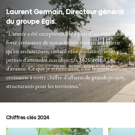
Laurent Germain, Directeur général
du groupe Egis
.
"L’année a été exceptionnelle à plus d’un titre. La très
forte croissance de nos activités, tant en ingénierie
qu’en architecture, conseil et exploitation, nous a
permis d’atteindre nos objectifs 2026 avec 3 ans
d’avance. Ce que je retiens aussi, c’est la contribution
croissante à notre chiffre d’affaires de grands projets,
structurants pour les territoires."
Chiffres clés 2024