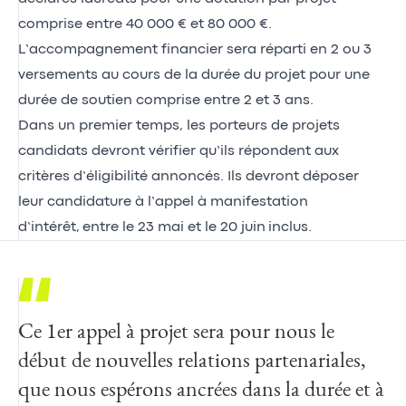
comprise entre 40 000 € et 80 000 €.
L’accompagnement financier sera réparti en 2 ou 3
versements au cours de la durée du projet pour une
durée de soutien comprise entre 2 et 3 ans.
Dans un premier temps, les porteurs de projets
candidats devront vérifier qu’ils répondent aux
critères d’éligibilité annoncés. Ils devront déposer
leur candidature à l’appel à manifestation
d’intérêt, entre le 23 mai et le 20 juin inclus.
Ce 1er appel à projet sera pour nous le
Ce qui nous anime, c'est de soutenir des
début de nouvelles relations partenariales,
actions dans la durée à impact positif pour
que nous espérons ancrées dans la durée et à
la planète et les populations.