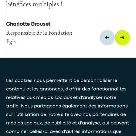
bénéfices multiples !
Martine Jauroyon
Présidente de la Fondation Egis
Charlotte Grouset
Responsable de la Fondation
Egis
Presse et médias
Les cookies nous permettent de personnaliser le
Nos livres blancs
contenu et les annonces, d'offrir des fonctionnalités
relatives aux médias sociaux et d'analyser notre
Restez connectés grâce à notre newsletter
trafic. Nous partageons également des informations
sur l'utilisation de notre site avec nos partenaires de
Inscription à la newsletter
médias sociaux, de publicité et d'analyse, qui peuvent
combiner celles-ci avec d'autres informations que