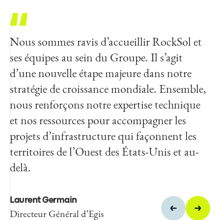
Nous sommes ravis d’accueillir RockSol et
Je suis extrêmement fier de ce que notre
ses équipes au sein du Groupe. Il s’agit
équipe a accompli chez RockSol, en plaçant
d’une nouvelle étape majeure dans notre
la qualité au cœur de notre démarche. Nos
stratégie de croissance mondiale. Ensemble,
relations durables témoignent de la
nous renforçons notre expertise technique
satisfaction de nos clients et du niveau
et nos ressources pour accompagner les
d’excellence qui guide notre travail.
projets d’infrastructure qui façonnent les
Rejoindre Egis représente une opportunité
territoires de l’Ouest des États-Unis et au-
exceptionnelle pour faire perdurer notre
delà.
héritage et apporter une valeur ajoutée
toujours plus grande à nos clients et aux
communautés que nous accompagnons.
Laurent Germain
Directeur Général d’Egis