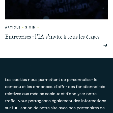
•
•
ARTICLE
3 MIN
Entreprises : l’IA s’invite à tous les étages
Presse et médias
Nos livres blancs
Les cookies nous permettent de personnaliser le
contenu et les annonces, d'offrir des fonctionnalités
relatives aux médias sociaux et d'analyser notre
Restez connectés grâce à notre newsletter
trafic. Nous partageons également des informations
Inscription à la newsletter
sur l'utilisation de notre site avec nos partenaires de