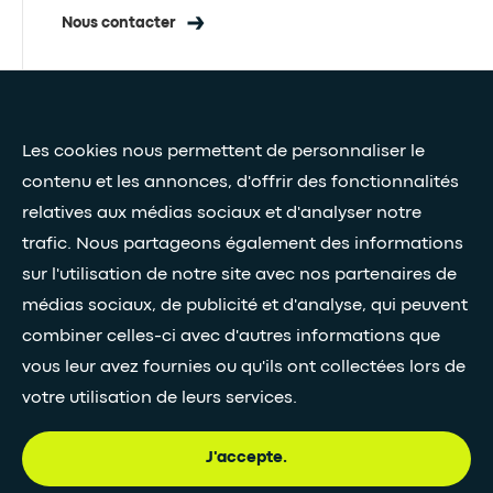
Nous contacter
Presse et médias
Les cookies nous permettent de personnaliser le
Nos livres blancs
contenu et les annonces, d'offrir des fonctionnalités
relatives aux médias sociaux et d'analyser notre
Restez connectés grâce à notre newsletter
trafic. Nous partageons également des informations
sur l'utilisation de notre site avec nos partenaires de
Inscription à la newsletter
médias sociaux, de publicité et d'analyse, qui peuvent
combiner celles-ci avec d'autres informations que
vous leur avez fournies ou qu'ils ont collectées lors de
•
SUIVEZ-NOUS
votre utilisation de leurs services.
J'accepte.
© Egis - Tous droits réservés