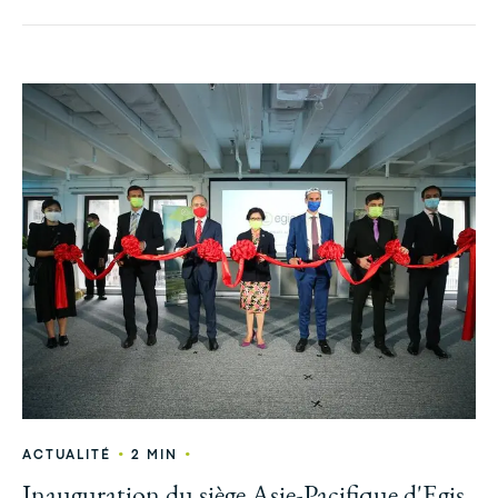
•
•
ACTUALITÉ
2 MIN
Inauguration du siège Asie-Pacifique d'Egis