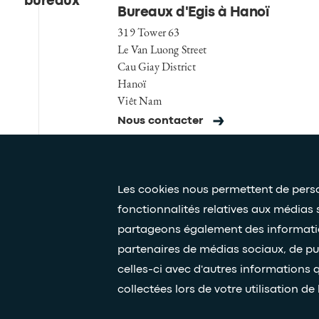
bureaux
Bureaux d'Egis à Hanoï
319 Tower 63
Le Van Luong Street
Cau Giay District
Hanoï
Viêt Nam
Nous contacter
Les cookies nous permettent de person
fonctionnalités relatives aux médias 
partageons également des informations
Presse et médias
Nos livres blancs
partenaires de médias sociaux, de pu
celles-ci avec d'autres informations q
collectées lors de votre utilisation de 
© Egis - Tous droits réservés
Politique de confidentialité