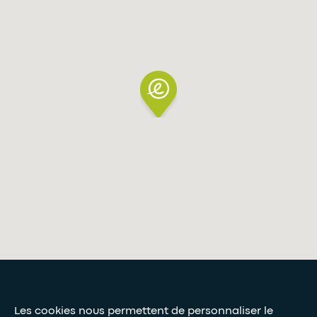
Presse et médias
Les cookies nous permettent de personnaliser le
Nos livres blancs