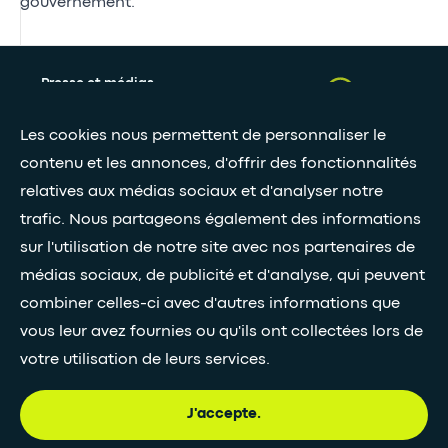
gouvernement.
Presse et médias
Nos livres blancs
Les cookies nous permettent de personnaliser le
contenu et les annonces, d'offrir des fonctionnalités
relatives aux médias sociaux et d'analyser notre
Restez connectés grâce à notre newsletter
trafic. Nous partageons également des informations
Inscription à la newsletter
sur l'utilisation de notre site avec nos partenaires de
médias sociaux, de publicité et d'analyse, qui peuvent
combiner celles-ci avec d'autres informations que
•
SUIVEZ-NOUS
vous leur avez fournies ou qu'ils ont collectées lors de
votre utilisation de leurs services.
J'accepte.
© Egis - Tous droits réservés