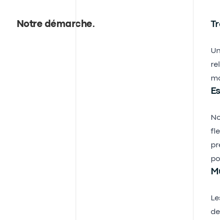
Notre démarche
.
Tr
Un
re
mo
Es
No
fl
pr
po
Mu
Le
de