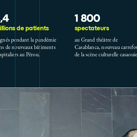
,4
1 800
llions de patients
spectateurs
ignés pendant la pandémie
au Grand théâtre de
ns de nouveaux bâtiments
Casablanca, nouveau carrefo
spitaliers au Pérou.
de la scène culturelle casaouie