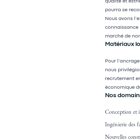
qualité et esth
pourra se reco
Nous avons l’e
connaissance d
marché de nom
Matériaux lo
Pour l’ancrage
nous privilégi
recrutement en 
économique du 
Nos domaines
Conception et i
Ingénierie des f
Nouvelles const