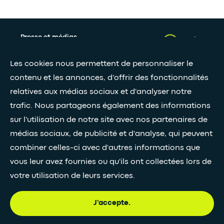
Presse et médias
Nos livres blancs
Les cookies nous permettent de personnaliser le
contenu et les annonces, d'offrir des fonctionnalités
relatives aux médias sociaux et d'analyser notre
Restez connectés grâce à notre newsletter
trafic. Nous partageons également des informations
Inscription à la newsletter
sur l'utilisation de notre site avec nos partenaires de
médias sociaux, de publicité et d'analyse, qui peuvent
combiner celles-ci avec d'autres informations que
•
SUIVEZ-NOUS
vous leur avez fournies ou qu'ils ont collectées lors de
votre utilisation de leurs services.
J'accepte.
© Egis - Tous droits réservés