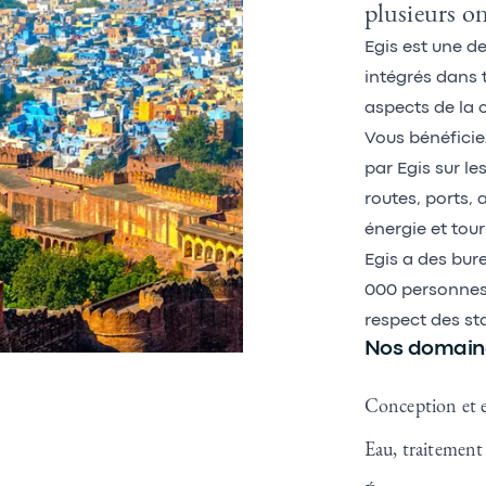
plusieurs o
Egis est une d
intégrés dans t
aspects de la c
Vous bénéficie
par Egis sur le
routes, ports, 
énergie et tou
Egis a des bur
000 personnes 
respect des st
Nos domaines
Conception et e
Eau, traitemen