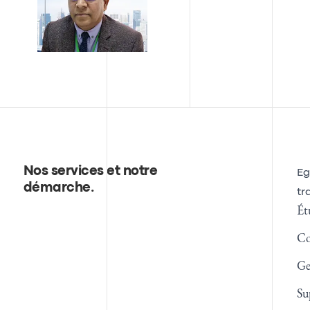
Nos services et notre
Eg
démarche
.
tr
Ét
Co
Ge
Su