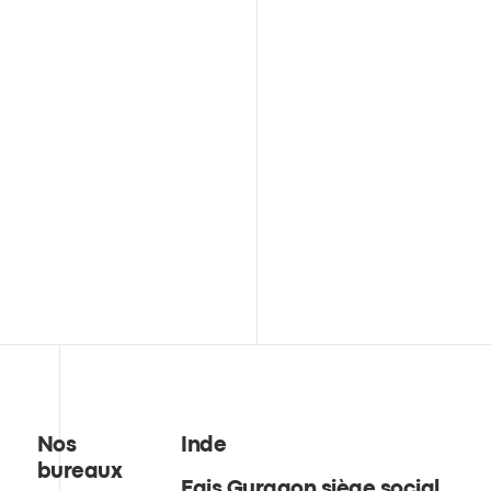
Nos
Inde
bureaux
Egis Gurgaon siège social