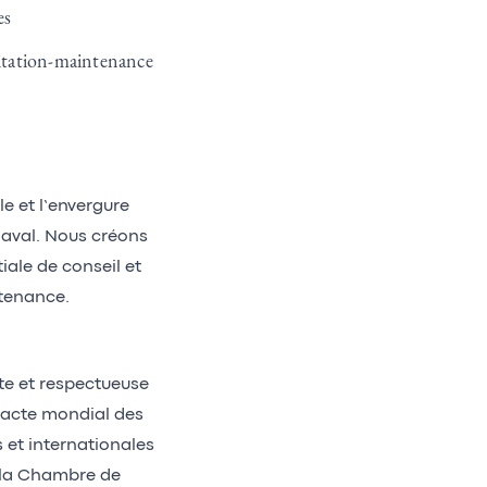
ges
loitation-maintenance
le et l’envergure
’aval. Nous créons
iale de conseil et
ntenance.
nte et respectueuse
Pacte mondial des
et internationales
t la Chambre de