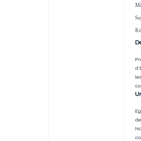
Mi
Su
Ré
De
Pr
d’
le
co
U
Eg
de
Na
co