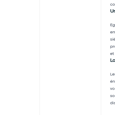
co
Un
Eg
em
si
pr
et
La
Le
én
vo
so
di