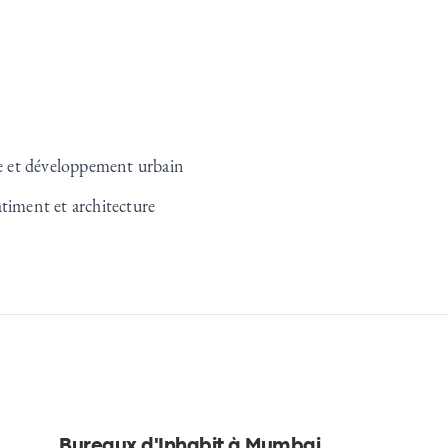
nte et développement urbain
âtiment et architecture
Bureaux d'Inhabit à Mumbai